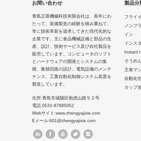
お間い合わせ
製品分
青島正亜機械科技有限会社は、長年にわ
フライ
たって、装備製造の経験を積み重ねて、
ノンフ
常に技術革新を追求してきた現代化的な
イン
企業です。主に食品機械設備と部品の生
インス
産、設計、技術サービス及び自社製品を
Instant 
販売しています。コンピュータのソフト
そうめ
とハードウェアの開発とシステムの集
積、集積回路の設計、電気設備のメンテ
主食マ
ナンス、工業自動化制御システム装置を
自動化
製造しています。
カップ
住所:青島市城陽区抱虎山路９２号
電話:
0532-87885052
Webサイト:
www.zhengyajixie.com
Eメール:
601@zhengyajixie.com