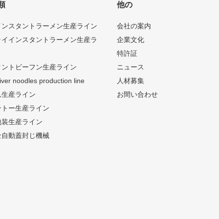
類
他の
インスタントラーメン生産ライン
会社の案内
ライインスタントラーメン生産ラ
企業文化
特許証
タントビーフン生産ライン
ニュース
river noodles production line
人材募集
ん生産ライン
お間い合わせ
ントー生産ライン
包装生産ライン
全自動蓋封じ機械