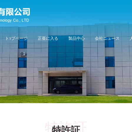
トｯプページ
正亜に入る
製品中心
会社ニュース
特許証
特許証